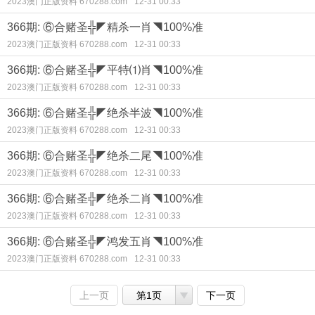
2023澳门正版资料 670288.com
12-31 00:33
366期: ⑥合赌圣╬◤精杀一肖◥100%准
2023澳门正版资料 670288.com
12-31 00:33
366期: ⑥合赌圣╬◤平特⑴肖◥100%准
2023澳门正版资料 670288.com
12-31 00:33
366期: ⑥合赌圣╬◤绝杀半波◥100%准
2023澳门正版资料 670288.com
12-31 00:33
366期: ⑥合赌圣╬◤绝杀二尾◥100%准
2023澳门正版资料 670288.com
12-31 00:33
366期: ⑥合赌圣╬◤绝杀二肖◥100%准
2023澳门正版资料 670288.com
12-31 00:33
366期: ⑥合赌圣╬◤鸿发五肖◥100%准
2023澳门正版资料 670288.com
12-31 00:33
上一页
第1页
下一页