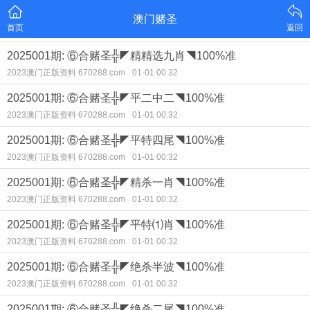
澳门赌圣
首页
返回
2025001期: ⑥合赌圣╬◤精精选九肖◥100%准
2023澳门正版资料 670288.com
01-01 00:32
2025001期: ⑥合赌圣╬◤平二中二◥100%准
2023澳门正版资料 670288.com
01-01 00:32
2025001期: ⑥合赌圣╬◤平特四尾◥100%准
2023澳门正版资料 670288.com
01-01 00:32
2025001期: ⑥合赌圣╬◤精杀一肖◥100%准
2023澳门正版资料 670288.com
01-01 00:32
2025001期: ⑥合赌圣╬◤平特⑴肖◥100%准
2023澳门正版资料 670288.com
01-01 00:32
2025001期: ⑥合赌圣╬◤绝杀半波◥100%准
2023澳门正版资料 670288.com
01-01 00:32
2025001期: ⑥合赌圣╬◤绝杀二尾◥100%准