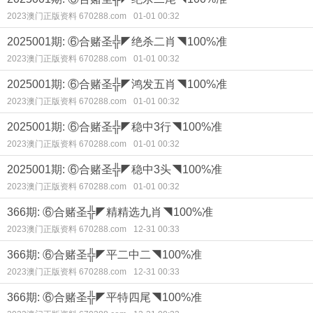
2023澳门正版资料 670288.com
01-01 00:32
2025001期: ⑥合赌圣╬◤绝杀二肖◥100%准
2023澳门正版资料 670288.com
01-01 00:32
2025001期: ⑥合赌圣╬◤鸿发五肖◥100%准
2023澳门正版资料 670288.com
01-01 00:32
2025001期: ⑥合赌圣╬◤稳中3行◥100%准
2023澳门正版资料 670288.com
01-01 00:32
2025001期: ⑥合赌圣╬◤稳中3头◥100%准
2023澳门正版资料 670288.com
01-01 00:32
366期: ⑥合赌圣╬◤精精选九肖◥100%准
2023澳门正版资料 670288.com
12-31 00:33
366期: ⑥合赌圣╬◤平二中二◥100%准
2023澳门正版资料 670288.com
12-31 00:33
366期: ⑥合赌圣╬◤平特四尾◥100%准