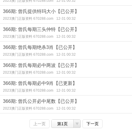
2023澳门正版资料 670288.com
12-31 00:32
366期: 曾氏提供特玛大小【已公开】
2023澳门正版资料 670288.com
12-31 00:32
366期: 曾氏每期三头仲特【已公开】
2023澳门正版资料 670288.com
12-31 00:32
366期: 曾氏每期绝杀3肖【已公开】
2023澳门正版资料 670288.com
12-31 00:32
366期: 曾氏每期必中两波【已公开】
2023澳门正版资料 670288.com
12-31 00:32
366期: 曾氏每期必中9肖【已更新】
2023澳门正版资料 670288.com
12-31 00:32
366期: 曾氏公开必中尾数【已公开】
2023澳门正版资料 670288.com
12-31 00:32
上一页
第1页
下一页