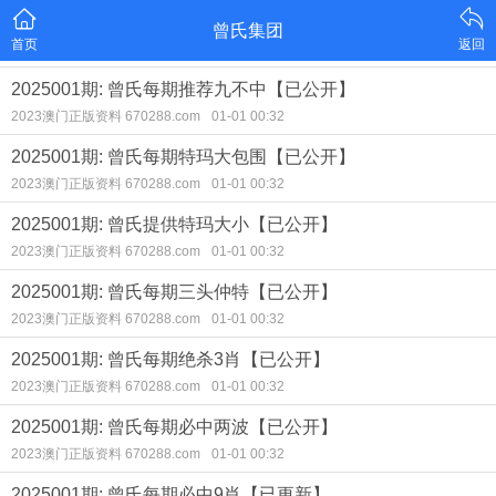
曾氏集团
首页
返回
2025001期: 曾氏每期推荐九不中【已公开】
2023澳门正版资料 670288.com
01-01 00:32
2025001期: 曾氏每期特玛大包围【已公开】
2023澳门正版资料 670288.com
01-01 00:32
2025001期: 曾氏提供特玛大小【已公开】
2023澳门正版资料 670288.com
01-01 00:32
2025001期: 曾氏每期三头仲特【已公开】
2023澳门正版资料 670288.com
01-01 00:32
2025001期: 曾氏每期绝杀3肖【已公开】
2023澳门正版资料 670288.com
01-01 00:32
2025001期: 曾氏每期必中两波【已公开】
2023澳门正版资料 670288.com
01-01 00:32
2025001期: 曾氏每期必中9肖【已更新】